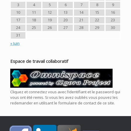
3
4
5
6
7
8
9
10
11
12
13
14
15
16
17
18
19
20
21
22
23
24
25
26
27
28
29
30
31
« Juin
Espace de travail collaboratif
Cliquez et connectez vous avec l’identifiant et le password qui
vous ont été remis. Si vous les avez oubliés vous pouvez les
redemander en utilisant le formulaire de contact de ce site.