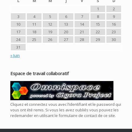
L
M
M
J
V
S
D
1
2
3
4
5
6
7
8
9
10
11
12
13
14
15
16
17
18
19
20
21
22
23
24
25
26
27
28
29
30
31
« Juin
Espace de travail collaboratif
Cliquez et connectez vous avec l’identifiant et le password qui
vous ont été remis. Si vous les avez oubliés vous pouvez les
redemander en utilisant le formulaire de contact de ce site.